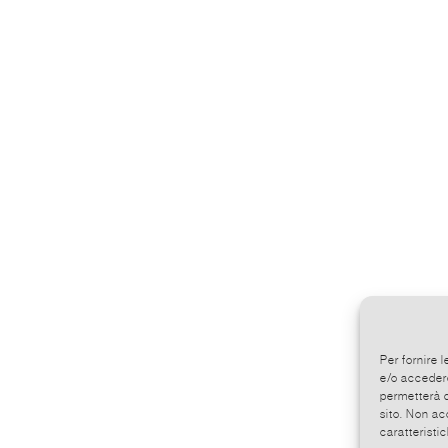
Per fornire 
e/o accedere
permetterà d
sito. Non ac
caratteristic