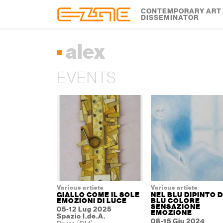
Skip to content
Skip to footer
CONTEMPORARY ART
DISSEMINATOR
alex
EVENTS
Various artists
Various artists
GIALLO COME IL SOLE
NEL BLU DIPINTO D
EMOZIONI DI LUCE
BLU COLORE
SENSAZIONE
05-12 Lug 2025
EMOZIONE
Spazio I.de.A.
08-15 Giu 2024