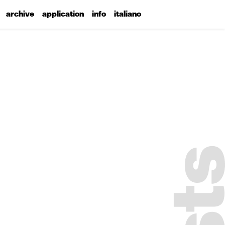
archive
application
info
italiano