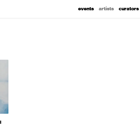
events
artists
curators
I