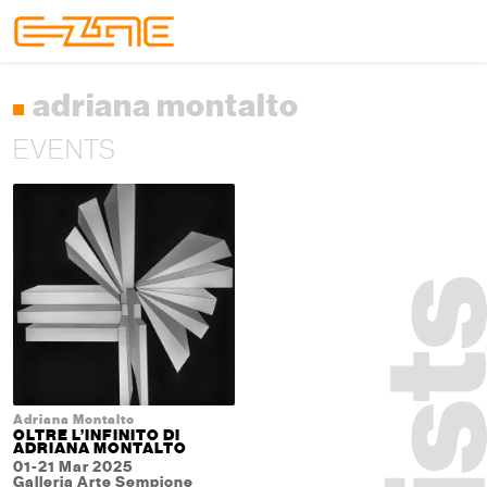
Skip to content
Skip to footer
Menu
adriana montalto
EVENTS
Adriana Montalto
OLTRE L’INFINITO DI
ADRIANA MONTALTO
01-21 Mar 2025
Galleria Arte Sempione