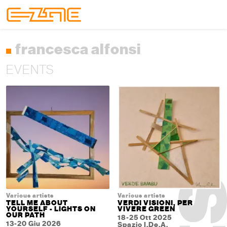
Skip to content
Skip to footer
Menu
francesca alfonsi
EVENTS
Various artists
Various artists
TELL ME ABOUT
VERDI VISIONI, PER
YOURSELF - LIGHTS ON
VIVERE GREEN
OUR PATH
18-25 Ott 2025
13-20 Giu 2026
Spazio I.De.A.