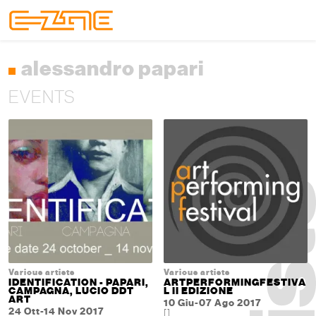
Skip to content
Skip to footer
Menu
alessandro papari
EVENTS
Various artists
Various artists
IDENTIFICATION - PAPARI,
ARTPERFORMINGFESTIVA
CAMPAGNA, LUCIO DDT
L II EDIZIONE
ART
10 Giu-07 Ago 2017
24 Ott-14 Nov 2017
[]