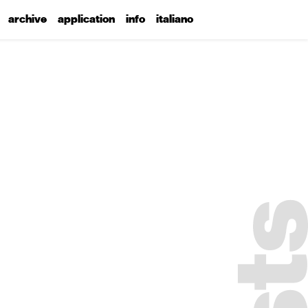
archive
application
info
italiano