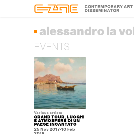
Skip to content
Skip to footer
CONTEMPORARY ART
DISSEMINATOR
alessandro la vo
EVENTS
Various artists
GRAND TOUR, LUOGHI
E ATMOSFERE DI UN
PAESE INCANTATO
25 Nov 2017-10 Feb
2018