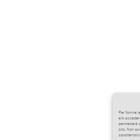
Per fornire 
e/o accedere
permetterà d
sito. Non ac
caratteristic