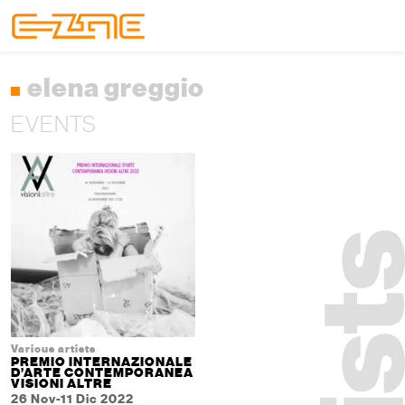
Skip to content
Skip to footer
Menu
elena greggio
EVENTS
Various artists
PREMIO INTERNAZIONALE
D’ARTE CONTEMPORANEA
VISIONI ALTRE
26 Nov-11 Dic 2022