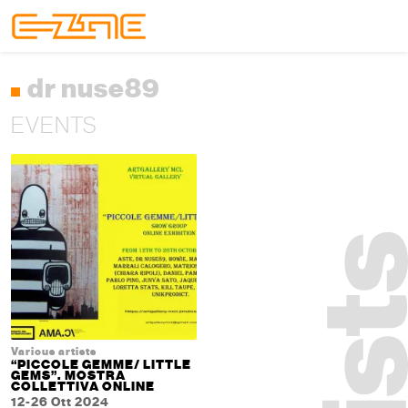
Skip to content
Skip to footer
Menu
dr nuse89
EVENTS
Various artists
“PICCOLE GEMME/ LITTLE
GEMS”. MOSTRA
COLLETTIVA ONLINE
12-26 Ott 2024