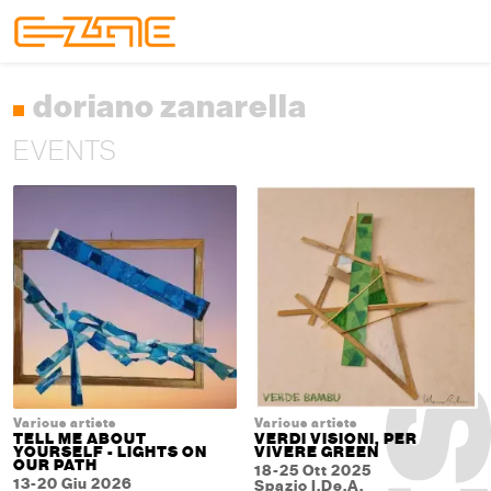
Skip to content
Skip to footer
Menu
doriano zanarella
EVENTS
Various artists
Various artists
TELL ME ABOUT
VERDI VISIONI, PER
YOURSELF - LIGHTS ON
VIVERE GREEN
OUR PATH
18-25 Ott 2025
13-20 Giu 2026
Spazio I.De.A.