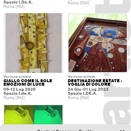
Spazio I.De.A.
Roma [RM]
Roma [RM]
Various artists
Various artists
GIALLO COME IL SOLE
DESTINAZIONE ESTATE -
EMOZIONI DI LUCE
VOGLIA DI COLORE
05-12 Lug 2025
24 Giu-01 Lug 2023
Spazio I.de.A.
Spazio I.DE.A.
Roma [RM]
Roma [RM]