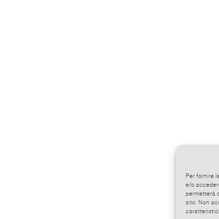
Per fornire 
e/o accedere
permetterà d
sito. Non ac
caratteristic