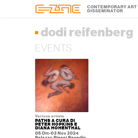
Skip to content
Skip to footer
CONTEMPORARY ART
DISSEMINATOR
dodi reifenberg
EVENTS
Various artists
PATHS A CURA DI
PETER HOPKINS E
DIANA HOHENTHAL
05 Ott-03 Nov 2024
Palazzo Pisani Revedin