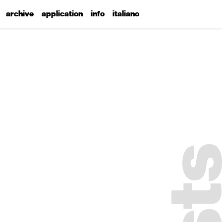
archive
application
info
italiano