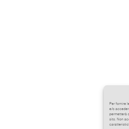
Per fornire 
e/o accedere
permetterà d
sito. Non ac
caratteristic