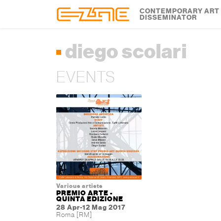
Skip to content
Skip to footer
CONTEMPORARY ART
DISSEMINATOR
diego scolari
EVENTS
Various artists
PREMIO ARTE -
QUINTA EDIZIONE
28 Apr-12 Mag 2017
Roma [RM]