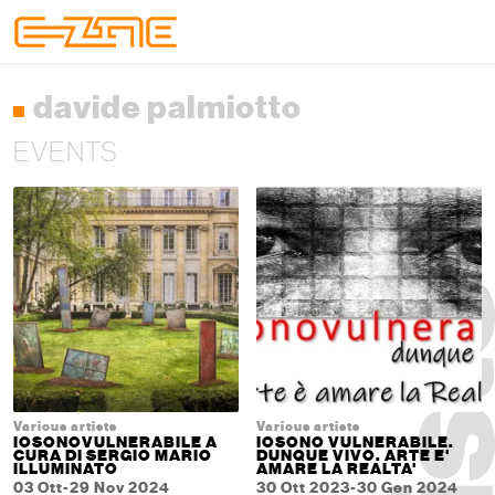
Skip to content
Skip to footer
Menu
davide palmiotto
EVENTS
Various artists
Various artists
IOSONOVULNERABILE A
IOSONO VULNERABILE.
CURA DI SERGIO MARIO
DUNQUE VIVO. ARTE E'
ILLUMINATO
AMARE LA REALTA'
03 Ott-29 Nov 2024
30 Ott 2023-30 Gen 2024