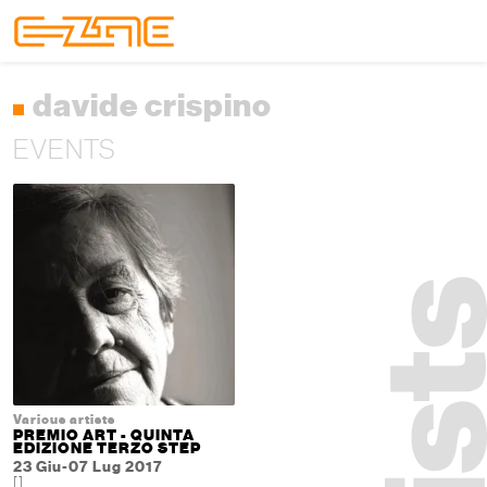
Skip to content
Skip to footer
Menu
davide crispino
EVENTS
Various artists
PREMIO ART - QUINTA
EDIZIONE TERZO STEP
23 Giu-07 Lug 2017
[]