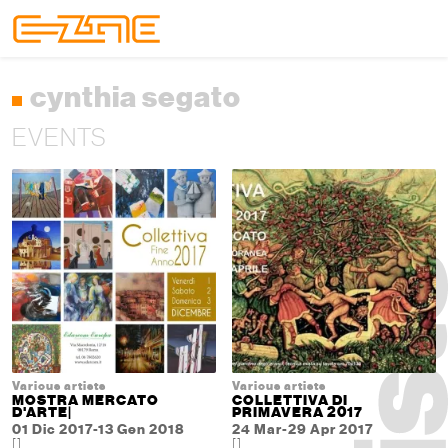
Skip to content
Skip to footer
Menu
cynthia segato
EVENTS
Various artists
Various artists
MOSTRA MERCATO
COLLETTIVA DI
D'ARTE|
PRIMAVERA 2017
01 Dic 2017-13 Gen 2018
24 Mar-29 Apr 2017
[]
[]