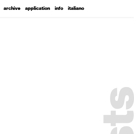
archive
application
info
italiano