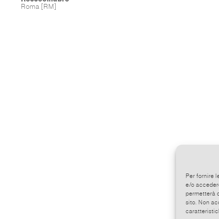
Roma [RM]
Per fornire 
e/o accedere
permetterà d
sito. Non ac
caratteristic