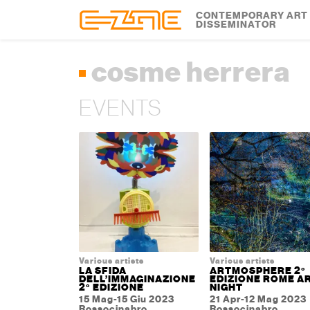
Skip to content
Skip to footer
CONTEMPORARY ART
DISSEMINATOR
cosme herrera
EVENTS
Various artists
Various artists
LA SFIDA
ARTMOSPHERE 2°
DELL’IMMAGINAZIONE
EDIZIONE ROME A
2° EDIZIONE
NIGHT
15 Mag-15 Giu 2023
21 Apr-12 Mag 2023
Rossocinabro
Rossocinabro