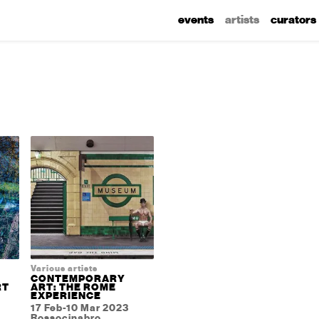
events
artists
curators
Various artists
CONTEMPORARY
RT
ART: THE ROME
EXPERIENCE
17 Feb-10 Mar 2023
Rossocinabro