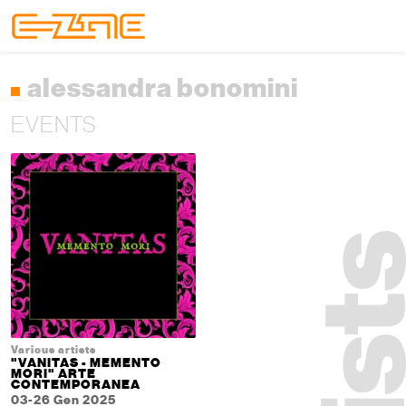
Skip to content
Skip to footer
Menu
alessandra bonomini
EVENTS
Various artists
"VANITAS - MEMENTO
MORI" ARTE
CONTEMPORANEA
03-26 Gen 2025