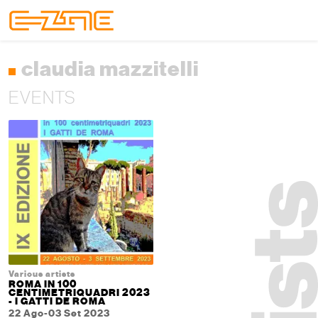
Skip to content
Skip to footer
Menu
claudia mazzitelli
EVENTS
Various artists
ROMA IN 100
CENTIMETRIQUADRI 2023
- I GATTI DE ROMA
22 Ago-03 Set 2023