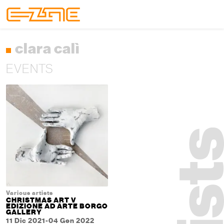
Skip to content
Skip to footer
Menu
clara calì
EVENTS
Various artists
CHRISTMAS ART V
EDIZIONE AD ARTE BORGO
GALLERY
11 Dic 2021-04 Gen 2022