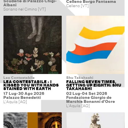
Scuderie di Palazzo Chigi-
Celleno Borgo Fantasma
Albani
Celleno [VT]
Soriano nel Cimino [VT]
Lea Contestabile
Shu Takahashi
LEA CONTESTABILE - I
FALLING SEVEN TIMES,
KISSED YOU WITH HANDS
GETTING UP EIGHTH: SHU
STAINED WITH EARTH
TAKAHASHI
17 Lug-30 Ago 2026
02 Lug-04 Set 2026
Palazzo Benedetti
Fondazione Giorgio de
Marchis Bonanni d'Ocre
L'Aquila [AQ]
L'Aquila [AQ]