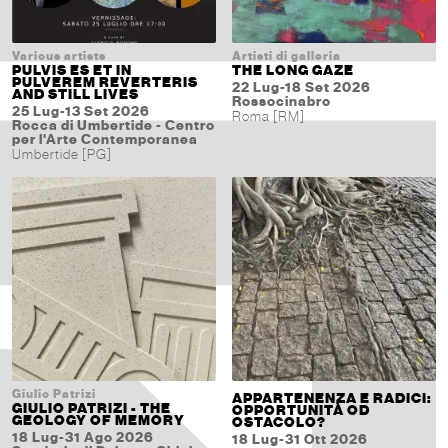
Various artists
Artisti di galleria
PULVIS ES ET IN
THE LONG GAZE
PULVEREM REVERTERIS
22 Lug-18 Set 2026
AND STILL LIVES
Rossocinabro
25 Lug-13 Set 2026
Roma [RM]
Rocca di Umbertide - Centro
per l'Arte Contemporanea
Umbertide [PG]
Giulio Patrizi
APPARTENENZA E RADICI:
GIULIO PATRIZI - THE
OPPORTUNITÀ OD
GEOLOGY OF MEMORY
OSTACOLO?
18 Lug-31 Ago 2026
18 Lug-31 Ott 2026