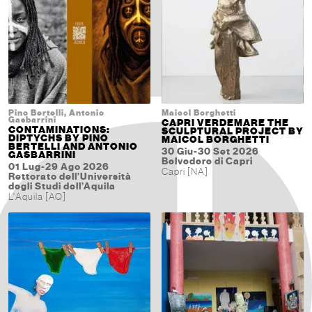
Pino Bertelli, Antonio
Maicol Borghetti
Gasbarrini
CAPRI VERDEMARE THE
CONTAMINATIONS:
SCULPTURAL PROJECT BY
DIPTYCHS BY PINO
MAICOL BORGHETTI
BERTELLI AND ANTONIO
30 Giu-30 Set 2026
GASBARRINI
Belvedere di Capri
01 Lug-29 Ago 2026
Capri [NA]
Rettorato dell’Università
degli Studi dell’Aquila
L'Aquila [AQ]