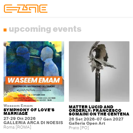
Skip to content
Skip to footer
Menu
upcoming events
Waseem Emam
MATTER LUCID AND
SYMPHONY OF LOVE’S
ORDERLY: FRANCESCO
MARRIAGE
SOMAINI ON THE CENTENA
27-29 Ott 2026
26 Set 2026-07 Gen 2027
GALLERIA ARCA DI NOESIS
Galleria Open Art
Roma [ROMA]
Prato [PO]