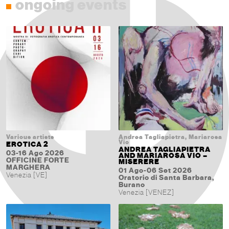
ongoing events
Various artists
Andrea Tagliapietra, Mariarosa
Vio
EROTICA 2
ANDREA TAGLIAPIETRA
03-16 Ago 2026
AND MARIAROSA VIO –
OFFICINE FORTE
MISERERE
MARGHERA
01 Ago-06 Set 2026
Venezia [VE]
Oratorio di Santa Barbara,
Burano
Venezia [VENEZ]