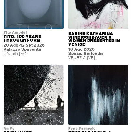
Tito Amodei
SABINE KATHARINA
TITO, 100 YEARS
WINDISCHBAUER'S
THROUGH FORM
WOMEN PRESENTED IN
VENICE
20 Ago-12 Set 2026
Palazzo Spaventa
18 Ago 2026
Spazio Berlendis
L'Aquila [AQ]
VENEZIA [VE]
Aa Vv
Feny Parasole