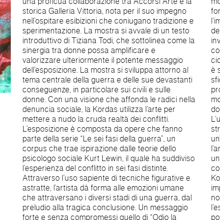
una proficua collaborazione tra Accorsi Arte e la
mortalità. La croce si intreccia ai colori e alle
storica Galleria Vittoria, nota per il suo impegno
forme, divenendo un ponte tra il tangibile e
nell’ospitare esibizioni che coniugano tradizione e
l’impalpabile, tra il mondo esteriore e le profondità
sperimentazione. La mostra si avvale di un testo
dell’anima. Kordas utilizza questo simbolo per
introduttivo di Tiziana Todi, che sottolinea come la
invitare chi osserva a una riflessione sottile e
sinergia tra donne possa amplificare e
consapevole sulla condizione umana e sulle
valorizzare ulteriormente il potente messaggio
cicatrici lasciate dalla guerra. L’arte di Kordas non
dell’esposizione. La mostra si sviluppa attorno al
è semplice rappresentazione, è un linguaggio che
tema centrale della guerra e delle sue devastanti
sfida, interroga e stimola una comprensione più
conseguenze, in particolare sui civili e sulle
profonda. Ogni opera è una tessera di un
donne. Con una visione che affonda le radici nella
mosaico che narra non solo la distruzione e il
denuncia sociale, la Kordas utilizza l’arte per
dolore, ma anche la resilienza e la speranza.
mettere a nudo la cruda realtà dei conflitti.
L’uso dei colori, la potenza delle pennellate e la
L’esposizione è composta da opere che fanno
stratificazione simbolica rendono ogni tela
parte della serie “Le sei fasi della guerra”, un
un’esperienza coinvolgente, capace di toccare
corpus che trae ispirazione dalle teorie dello
l’animo e di risvegliare una coscienza collettiva. In
psicologo sociale Kurt Lewin, il quale ha suddiviso
un mondo segnato da conflitti e guerre che
l’esperienza del conflitto in sei fasi distinte.
continuano a minare la pace globale, l’arte di
Attraverso l’uso sapiente di tecniche figurative e
Kordas si erge come un baluardo di resistenza e
astratte, l’artista dà forma alle emozioni umane
impegno. Le sue opere ci ricordano che,
che attraversano i diversi stadi di una guerra, dal
nonostante la brutalità che ci circonda,
preludio alla tragica conclusione. Un messaggio
l’espressione artistica può essere una forma
forte e senza compromessi quello di “Odio la
potente di protesta e di testimonianza. Essere in