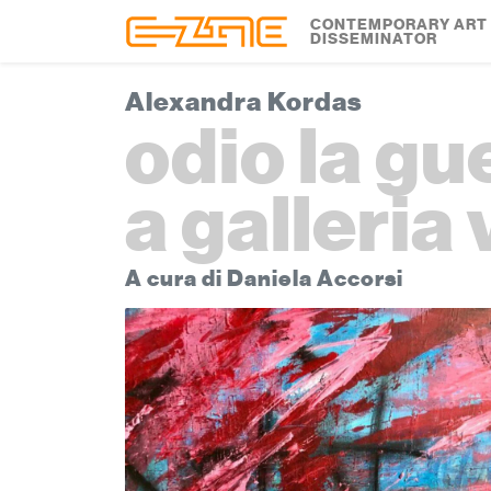
Skip to content
Skip to footer
CONTEMPORARY ART
DISSEMINATOR
Alexandra Kordas
odio la gu
a galleria 
A cura di Daniela Accorsi