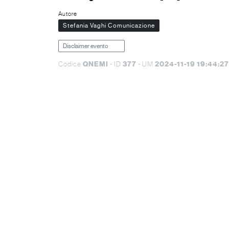
Autore
Stefania Vaghi Comunicazione
Disclaimer evento
QNEMI
377
2024-11-19 19:44:27
Codice
- ID
- UM