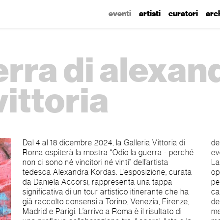
eventi
artisti
curatori
arc
erra di alexa
vittoria
Dal 4 al 18 dicembre 2024, la Galleria Vittoria di
del conflitto e l’inquietudine dell’umanità,
Roma ospiterà la mostra “Odio la guerra - perché
evocando un grido silenzioso contro la violenza.
non ci sono né vincitori né vinti” dell’artista
La croce, elemento distintivo di questo corpus di
tedesca Alexandra Kordas. L’esposizione, curata
opere, è celata e al contempo emerge tra le
da Daniela Accorsi, rappresenta una tappa
pennellate fluide e istintive. Questo simbolo,
significativa di un tour artistico itinerante che ha
carico di significato universale, richiama con
già raccolto consensi a Torino, Venezia, Firenze,
delicatezza il nostro inconscio, riportando alla
Madrid e Parigi. L’arrivo a Roma è il risultato di
mente un legame profondo con la sofferenza e la