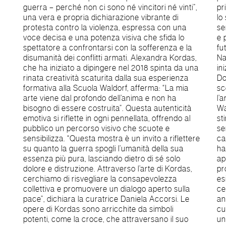
guerra – perché non ci sono né vincitori né vinti”,
prima linea attraverso l’arte significa non voltare
una vera e propria dichiarazione vibrante di
lo sguardo, ma affrontare la realtà con coraggio e
protesta contro la violenza, espressa con una
sensibilità, stimolando una riflessione necessaria
voce decisa e una potenza visiva che sfida lo
e promuovendo un impegno collettivo verso un
spettatore a confrontarsi con la sofferenza e la
futuro di pace. Breve Bio di Alexandra Kordas
disumanità dei conflitti armati. Alexandra Kordas,
Nata a Monaco di Baviera, Alexandra Kordas ha
che ha iniziato a dipingere nel 2018 spinta da una
iniziato il suo percorso artistico come autodidatta.
rinata creatività scaturita dalla sua esperienza
Dopo una carriera iniziale come attrice e
formativa alla Scuola Waldorf, afferma: “La mia
sceneggiatrice, ha ritrovato la sua passione per
arte viene dal profondo dell’anima e non ha
l’arte grazie agli anni di formazione alla Scuola
bisogno di essere costruita”. Questa autenticità
Waldorf, che le hanno fornito un contesto
emotiva si riflette in ogni pennellata, offrendo al
stimolante per lo sviluppo della creatività e della
pubblico un percorso visivo che scuote e
sensibilità artistica. Le sue esperienze personali, a
sensibilizza. “Questa mostra è un invito a riflettere
cavallo tra traumi e momenti di spensieratezza,
su quanto la guerra spogli l’umanità della sua
hanno influenzato profondamente il suo
essenza più pura, lasciando dietro di sé solo
approccio alla pittura, rendendo la sua
dolore e distruzione. Attraverso l’arte di Kordas,
produzione un veicolo per esplorare dicotomie
cerchiamo di risvegliare la consapevolezza
esistenziali e tematiche sociali impegnative. Brevi
collettiva e promuovere un dialogo aperto sulla
cenni storici della Galleria Vittoria Fondata negli
pace”, dichiara la curatrice Daniela Accorsi. Le
anni ’70, la Galleria Vittoria è una delle istituzioni
opere di Kordas sono arricchite da simboli
culturali più rinomate e referenziate di Roma. Con
potenti, come la croce, che attraversano il suo
un palmares che annovera esposizioni di artisti di