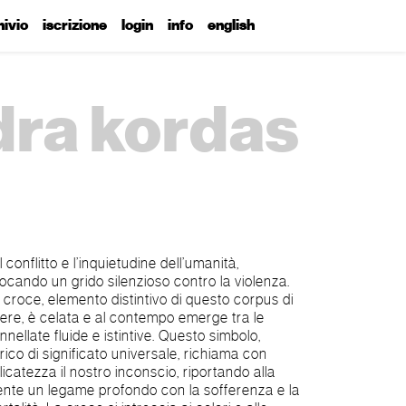
hivio
iscrizione
login
info
english
ndra kordas