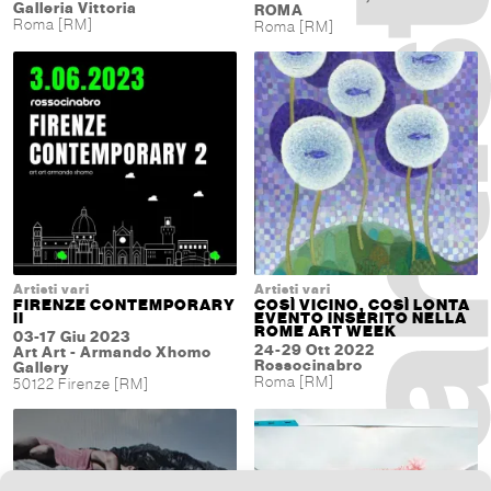
Galleria Vittoria
ROMA
Roma [RM]
Roma [RM]
Artisti vari
Artisti vari
FIRENZE CONTEMPORARY
COSÌ VICINO, COSÌ LONTA
II
EVENTO INSERITO NELLA
ROME ART WEEK
03-17 Giu 2023
24-29 Ott 2022
Art Art - Armando Xhomo
Rossocinabro
Gallery
Roma [RM]
50122 Firenze [RM]