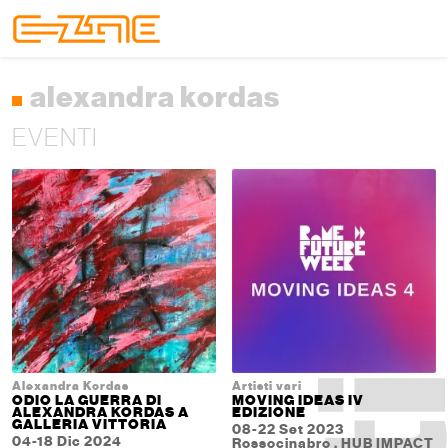
Skip to content
Skip to footer
Menu
alexandra kordas
EVENTI
Alexandra Kordas
Artisti vari
ODIO LA GUERRA DI
MOVING IDEAS IV
ALEXANDRA KORDAS A
EDIZIONE
GALLERIA VITTORIA
08-22 Set 2023
04-18 Dic 2024
Rossocinabro , HUB IMPACT