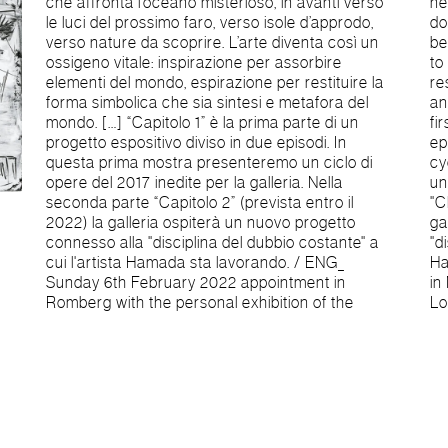
che affronta l’oceano misterioso, in avanti verso
next lighthouse, towards islands on which to
le luci del prossimo faro, verso isole d’approdo,
dock, towards natures to be discovered. Thus art
verso nature da scoprire. L’arte diventa così un
becomes a vital oxygen: an inspiration with which
ossigeno vitale: inspirazione per assorbire
to absorb elements of the world, an exhalation to
elementi del mondo, espirazione per restituire la
restore the symbolic form that is the synthesis
forma simbolica che sia sintesi e metafora del
and metaphor of the world. […] "Chapter 1" is the
mondo. […] “Capitolo 1” è la prima parte di un
first part of an exhibition project divided into two
progetto espositivo diviso in due episodi. In
episodes. In this first exhibition we will present a
questa prima mostra presenteremo un ciclo di
cycle of works from 2017 which are as yet
opere del 2017 inedite per la galleria. Nella
unpublished for the gallery. In the second part
seconda parte “Capitolo 2” (prevista entro il
"Chapter 2" (scheduled for next season) the
2022) la galleria ospiterà un nuovo progetto
gallery will host a new project connected to the
connesso alla "disciplina del dubbio costante" a
"discipline of constant doubt" which the artist
cui l'artista Hamada sta lavorando. / ENG_
Hamada is working on. Toru Hamada_ 1953, born
Sunday 6th February 2022 appointment in
in Matsuyama, Japan. Lives and works in Eure et
Romberg with the personal exhibition of the
Lo