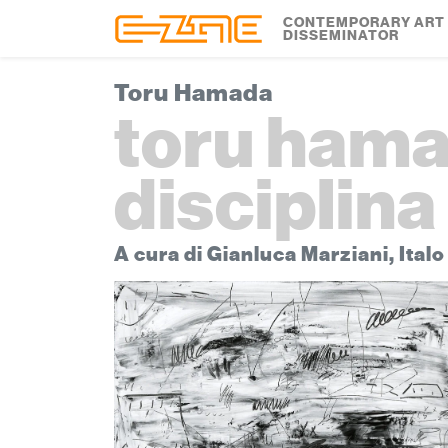
Skip to content
Skip to footer
CONTEMPORARY ART
DISSEMINATOR
Toru Hamada
toru hamad
disciplina
A cura di Gianluca Marziani, Ital