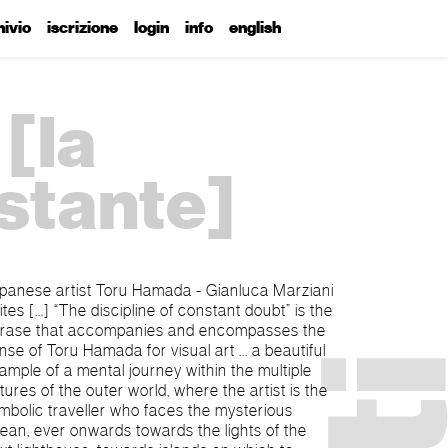
hivio
iscrizione
login
info
english
[la
ostante]