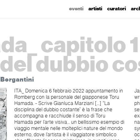
eventi
artisti
curatori
arc
a_ capitolo 1 
 del dubbio c
o Bergantini
ITA_ Domenica 6 febbraio 2022 appuntamento in
Japanese artist Toru Hamada - Gianluca Marziani
Romberg con la personale del giapponese Toru
writes […] “The discipline of constant doubt” is the
Hamada. - Scrive Gianluca Marziani […] “La
phrase that accompanies and encompasses the
disciplina del dubbio costante” è la frase che
sense of Toru Hamada for visual art ... a beautiful
accompagna e racchiude il senso di Toru
example of a mental journey within the multiple
Hamada per l’arte visiva… un bellissimo esempio di
natures of the outer world, where the artist is the
viaggio mentale nelle molteplici nature del mondo
symbolic traveller who faces the mysterious
esterno, dove l’artista è il viaggiatore simbolico
ocean, ever onwards towards the lights of the