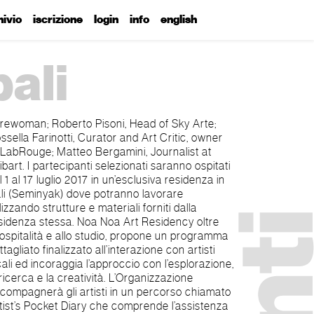
hivio
iscrizione
login
info
english
bali