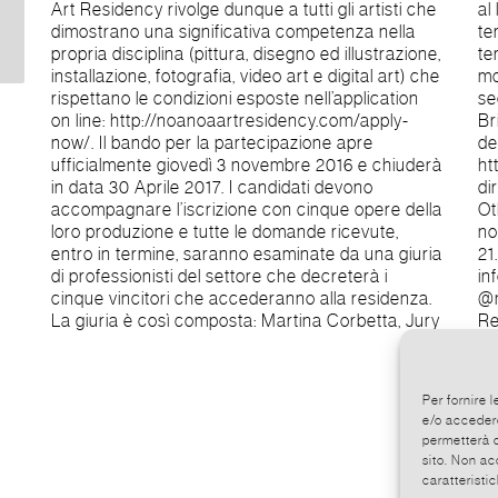
Art Residency rivolge dunque a tutti gli artisti che
al lavoro in studio, escursioni culturali sul
dimostrano una significativa competenza nella
territorio, meeting e laboratori con artisti locali. Al
propria disciplina (pittura, disegno ed illustrazione,
termine della Residenza saranno organizzate due
installazione, fotografia, video art e digital art) che
mostre: la prima in una galleria locale in Bali e la
rispettano le condizioni esposte nell’application
seconda in Italia da Martina’s Gallery (Monza
on line: http://noanoaartresidency.com/apply-
Brianza) entro Dicembre 2017. Le notizie
now/. Il bando per la partecipazione apre
dettagliate sono disponibili sul sito
ufficialmente giovedì 3 novembre 2016 e chiuderà
http://noanoaartresidency.com/ Informazioni
in data 30 Aprile 2017. I candidati devono
dirette potranno essere ottenute alla fiera The
accompagnare l’iscrizione con cinque opere della
Others che si svolgerà a Torino dal 3 al 6
loro produzione e tutte le domande ricevute,
novembre 2016, ove saremo presenti allo Stand
entro in termine, saranno esaminate da una giuria
21. Whatsapp: + 39 339 200 5291 E-mail:
di professionisti del settore che decreterà i
info@noanoaartresidency.com Instagram:
cinque vincitori che accederanno alla residenza.
@noanoa.art.residency Facebook: Noa Noa Art
La giuria è così composta: Martina Corbetta, Jury
Re
Per fornire 
e/o accedere
permetterà d
sito. Non ac
caratteristic