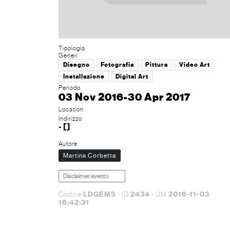
Tipologia
Generi
Disegno
Fotografia
Pittura
Video Art
Installazione
Digital Art
Periodo
03 Nov 2016-30 Apr 2017
Location
Indirizzo
- []
Autore
Martina Corbetta
Disclaimer evento
LDGEMS
2434
2016-11-03
Codice
- ID
- UM
16:42:31