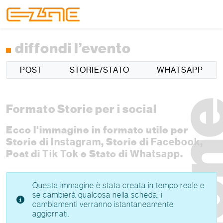
Skip to content
Skip to footer
Menu
diffondi l’evento
POST
STORIE/STATO
WHATSAPP
Formato Storie per i social
Ecco l'immagine in formato utile per
Storie di
Instagram
, Storie di
Facebook
,
Post di
Tik Tok
e Stato di
Whatsapp
.
Questa immagine è stata creata in tempo reale e
se cambierà qualcosa nella scheda, i
cambiamenti verranno istantaneamente
aggiornati.