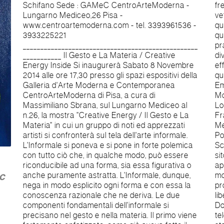
Schifano Sede : GAMeC CentroArteModerna -
fredda luce al neon, una tagliente scheggia di
Lungarno Mediceo,26 Pisa -
vetro, altro non sono che altrettanti atti artistici. In
www.centroartemoderna.com - tel. 3393961536 -
questo senso l'arte diventa soprattutto scelta e
3933225221
questa nuova visione ne allarga il campo
__________________________________________________
praticamente all'infinito. Tutto, allora, può
___________ Il Gesto e La Materia / Creative
diventare arte, così come è possibile che nulla
Energy Inside Si inaugurerà Sabato 8 Novembre
effettivamente lo sia. Ecco gli artisti presenti in
2014 alle ore 17,30 presso gli spazi espositivi della
questa mostra: Antar, Maria Grazia Bambi,
Galleria d'Arte Moderna e Contemporanea
Emanuele Bellini, Mimmo Corrado, Fabio
CentroArteModerna di Pisa, a cura di
Mordeglia, Giovanni Galiardi, Alessandro
Massimiliano Sbrana, sul Lungarno Mediceo al
Lonzardi, Matteo Mannucci, Fiorella Manzini,
n.26, la mostra "Creative Energy / Il Gesto e La
Franco Matrisciano, Miranda Menicucci Ascani
Materia" in cui un gruppo di noti ed apprezzati
Mei, Luci Nikolin, Rino Pagni, Gisella Pasquali, Aliz
artisti si confronterà sul tela dell'arte informale.
Polgar, Gabriele Poli, Renzo Sbolci, Mario
L'Informale si poneva e si pone in forte polemica
Schifano Altre informazioni prossimamente sul
con tutto ciò che, in qualche modo, può essere
sito: www.centroartemoderna.com. Per
riconducibile ad una forma, sia essa figurativa o
appuntamenti tel +39 3393961536 o email:
anche puramente astratta. L'Informale, dunque,
mostre@centroartemoderna.com La mostra
eC
nega in modo esplicito ogni forma e con essa la
proseguirà fino al 19 Novembre 2014. (ingresso
conoscenza razionale che ne deriva. Le due
libero). Orari: 10-12,30/16,30-19,00 (feriali);
componenti fondamentali dell'informale si
Domenica 9 Novembre 2014 17,00-19,30 (festivi
precisano nel gesto e nella materia. Il primo viene
telefonare per conferma) ; Chiuso Lunedì . Ufficio