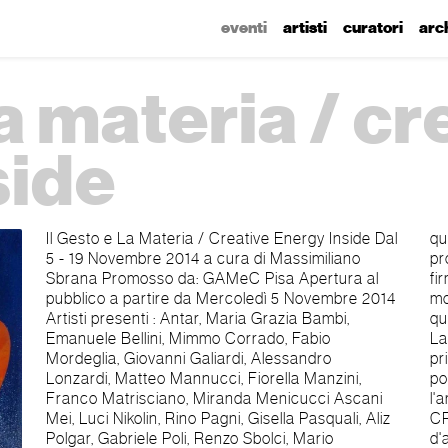
eventi
artisti
curatori
arc
la materia / c
side
Il Gesto e La Materia / Creative Energy Inside Dal
quello di tagliare una tela, o un gesto di
5 - 19 Novembre 2014 a cura di Massimiliano
provocazione, come quello di apporre la propria
Sbrana Promosso da: GAMeC Pisa Apertura al
firma (una firma d'artista!) sul corpo nudo di una
pubblico a partire da Mercoledì 5 Novembre 2014
modella o, ancora, un gesto di protesta, come
Artisti presenti : Antar, Maria Grazia Bambi,
quello di realizzare macchie più o meno informi.
Emanuele Bellini, Mimmo Corrado, Fabio
La materia, infine, si trova improvvisamente in
Mordeglia, Giovanni Galiardi, Alessandro
primo piano. È nella sua scelta e in quella di tutti i
Lonzardi, Matteo Mannucci, Fiorella Manzini,
possibili accostamenti tra materie diverse che
Franco Matrisciano, Miranda Menicucci Ascani
l'artista manifesta la propria "ENERGIA
Mei, Luci Nikolin, Rino Pagni, Gisella Pasquali, Aliz
CREATIVA". Un ruvido sacco, un lucido rottame
Polgar, Gabriele Poli, Renzo Sbolci, Mario
d'acciaio, un morbido pezzo di gomma, una