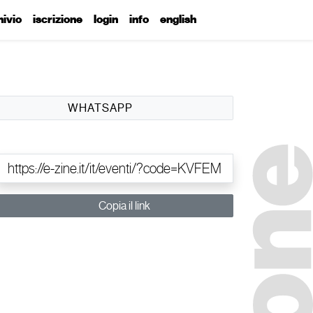
hivio
iscrizione
login
info
english
WHATSAPP
Copia il link