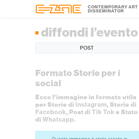
Skip to content
Skip to footer
CONTEMPORARY ART
DISSEMINATOR
diffondi l’evento
POST
Formato Storie per i
social
Ecco l'immagine in formato utile
per Storie di
Instagram
, Storie di
Facebook
, Post di
Tik Tok
e Stato
di
Whatsapp
.