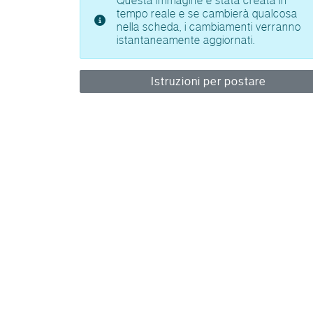
Questa immagine è stata creata in
tempo reale e se cambierà qualcosa
nella scheda, i cambiamenti verranno
istantaneamente aggiornati.
Istruzioni per postare