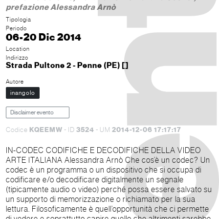
prefazione Alessandra Arnò
Tipologia
Periodo
06-20 Dic 2014
Location
Indirizzo
Strada Pultone 2 - Penne (PE) []
Autore
inangolo
Disclaimer evento
KQEEMW
3524
2014-12-06 17:17:17
Codice
- ID
- UM
IN-CODEC CODIFICHE E DECODIFICHE DELLA VIDEO
ARTE ITALIANA Alessandra Arnò Che cos’è un codec? Un
codec è un programma o un dispositivo che si occupa di
codificare e/o decodificare digitalmente un segnale
(tipicamente audio o video) perché possa essere salvato su
un supporto di memorizzazione o richiamato per la sua
lettura. Filosoficamente è quell’opportunità che ci permette
di vedere e soprattutto capire quello che altrimenti sarebbe