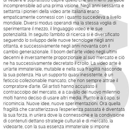
incomprensibile ad una prima visione. Negli anni sessanta e
settanta i pionieri della video arte italiana erano
empaticamente connessi con i quanto succedeva a livello
mondiale. Diversi modus operandi ma la stessa voglia di
sperimentare il mezzo, il linguaggio video e le sue
potenzialità. In seguito l’ambito di ricerca si è diversificato
seguendo lo sviluppo delle nuove tecnologie negli anni
ottanta, e successivamente negli anni novanta con il
cambio generazionale. Il boom dell'arte video negli ultimi
decenni è inversamente proporzionale al suo mercato e ciò
ne ha successivamente decretato il crollo. La video arte è
un’arte immateriale, mutabile e nella sua fragilità nasconde
la sua potenza. Ha un supporto quasi inesistente, è un
feticcio collezionabile mancato, che non sempre attrae il
compratore d’arte. Gli artisti hanno accusato il
contraccolpo del mercato, e a cavallo del nuovo millennio
molti hanno deciso di usare altri media. Punto e a capo, si
ricomincia. Nuove idee, nuove sperimentazioni. Ora quella
fragilità che caratterizzava l’esperienza passata è diventata
la sua forza, in un’era dove la connessione e la condivisione
di contenuti dettano strategie culturali e di mercato, la
videoarte, con la sua essenza immateriale si impone