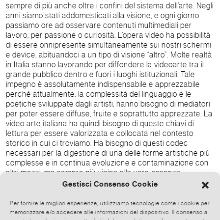
sempre di più anche oltre i confini del sistema dell’arte. Negli
anni siamo stati addomesticati alla visione, e ogni giorno
passiamo ore ad osservare contenuti multimediali per
lavoro, per passione o curiosità. L’opera video ha possibilità
di essere onnipresente simultaneamente sui nostri schermi
e device, abituandoci a un tipo di visione “altro”. Molte realtà
in Italia stanno lavorando per diffondere la videoarte tra il
grande pubblico dentro e fuori i luoghi istituzionali. Tale
impegno è assolutamente indispensabile e apprezzabile
perché attualmente, la complessità del linguaggio e le
poetiche sviluppate dagli artisti, hanno bisogno di mediatori
per poter essere diffuse, fruite e soprattutto apprezzate. La
video arte italiana ha quindi bisogno di queste chiavi di
lettura per essere valorizzata e collocata nel contesto
storico in cui ci troviamo. Ha bisogno di questi codec
necessari per la digestione di una delle forme artistiche più
complesse e in continua evoluzione e contaminazione con
altri mezzi, ma sempre più vicina alla vera essenza
immaginativa. INCODEC a cura di Ivan D’Alberto, Giovanni
Gestisci Consenso Cookie
Paolo Maria De Cerchio, Martina Lolli e Martina Sconci,
prefazione Alessandra Arnò vernissage sabato 6 dicembre
Per fornire le migliori esperienze, utilizziamo tecnologie come i cookie per
ore 18.30 Angelo Bucciacchio Mandra Cerrone Di
memorizzare e/o accedere alle informazioni del dispositivo. Il consenso a