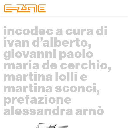
Skip to content
Skip to footer
Menu
incodec a cura di
ivan d’alberto,
giovanni paolo
maria de cerchio,
martina lolli e
martina sconci,
prefazione
alessandra arnò