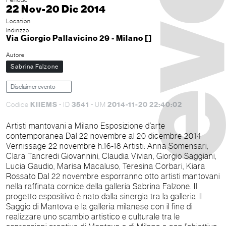
22 Nov-20 Dic 2014
Location
Indirizzo
Via Giorgio Pallavicino 29 - Milano []
Autore
Sabrina Falzone
Disclaimer evento
KIIEMS
3541
2014-11-20 22:40:02
Codice
- ID
- UM
Artisti mantovani a Milano Esposizione d’arte
contemporanea Dal 22 novembre al 20 dicembre 2014
Vernissage 22 novembre h.16-18 Artisti: Anna Somensari,
Clara Tancredi Giovannini, Claudia Vivian, Giorgio Saggiani,
Lucia Gaudio, Marisa Macaluso, Teresina Corbari, Kiara
Rossato Dal 22 novembre esporranno otto artisti mantovani
nella raffinata cornice della galleria Sabrina Falzone. Il
progetto espositivo è nato dalla sinergia tra la galleria Il
Saggio di Mantova e la galleria milanese con il fine di
realizzare uno scambio artistico e culturale tra le