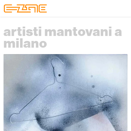
Skip to content
Skip to footer
Menu
artisti mantovani a
milano