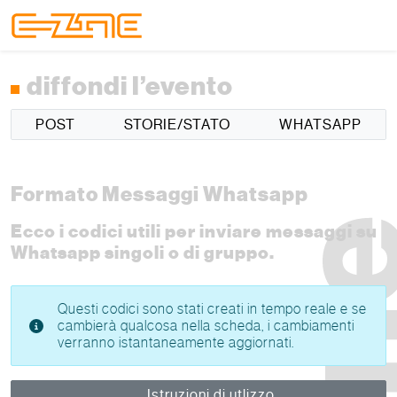
Skip to content
Skip to footer
Menu
diffondi l’evento
POST
STORIE/STATO
WHATSAPP
Formato Messaggi Whatsapp
Ecco i codici utili per inviare messaggi su
Whatsapp singoli o di gruppo.
Questi codici sono stati creati in tempo reale e se
cambierà qualcosa nella scheda, i cambiamenti
verranno istantaneamente aggiornati.
Istruzioni di utlizzo