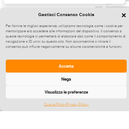
Copia il testo
Gestisci Consenso Cookie
Per fornire le migliori esperienze, utilizziamo tecnologie come i cookie per
memorizzare e/o accedere alle informazioni del dispositivo. Il consenso a
Condividi direttamente su Whatsapp,
queste tecnologie ci permetterà di elaborare dati come il comportamento di
clicca e poi scegli fino a 5 contatti alla
navigazione o ID unici su questo sito. Non acconsentire o ritirare il
consenso può influire negativamente su alcune caratteristiche e funzioni.
volta con cui condividere questo evento.
Invia
Accetta
Nega
Visualizza le preferenze
Cookie Policy
Privacy Policy
Gestisci consenso
©
2026 E-zine