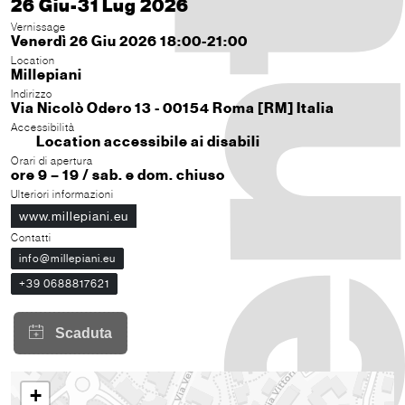
26 Giu-31 Lug 2026
Vernissage
Venerdì 26 Giu 2026 18:00-21:00
Location
Millepiani
Indirizzo
Via Nicolò Odero 13 - 00154 Roma [RM] Italia
Accessibilità
Location accessibile ai disabili
Orari di apertura
ore 9 – 19 / sab. e dom. chiuso
Ulteriori informazioni
www.millepiani.eu
Contatti
info@millepiani.eu
+39 0688817621
+