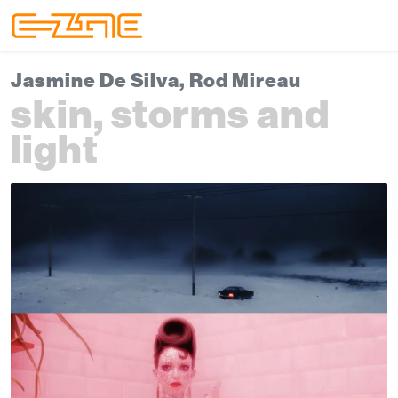
Skip to content
Skip to footer
Menu
Jasmine De Silva, Rod Mireau
skin, storms and
light