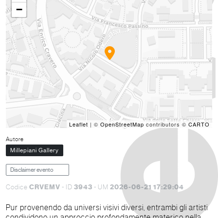
−
Leaflet
| ©
OpenStreetMap
contributors ©
CARTO
Autore
Millepiani Gallery
Disclaimer evento
CRVEMV
3943
2026-06-21 17:29:04
Codice
- ID
- UM
Pur provenendo da universi visivi diversi, entrambi gli artisti
condividono un approccio profondamente materico nella