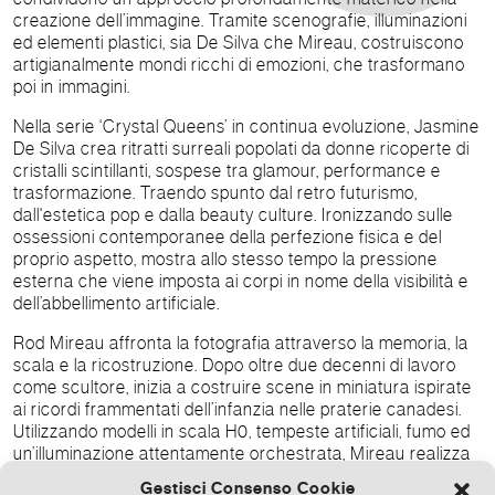
creazione dell’immagine. Tramite scenografie, illuminazioni
ed elementi plastici, sia De Silva che Mireau, costruiscono
artigianalmente mondi ricchi di emozioni, che trasformano
poi in immagini.
Nella serie ‘Crystal Queens’ in continua evoluzione, Jasmine
De Silva crea ritratti surreali popolati da donne ricoperte di
cristalli scintillanti, sospese tra glamour, performance e
trasformazione. Traendo spunto dal retro futurismo,
dall'estetica pop e dalla beauty culture. Ironizzando sulle
ossessioni contemporanee della perfezione fisica e del
proprio aspetto, mostra allo stesso tempo la pressione
esterna che viene imposta ai corpi in nome della visibilità e
dell’abbellimento artificiale.
Rod Mireau affronta la fotografia attraverso la memoria, la
scala e la ricostruzione. Dopo oltre due decenni di lavoro
come scultore, inizia a costruire scene in miniatura ispirate
ai ricordi frammentati dell’infanzia nelle praterie canadesi.
Utilizzando modelli in scala H0, tempeste artificiali, fumo ed
un’illuminazione attentamente orchestrata, Mireau realizza
paesaggi onirici, che oscillano tra memoria e
Gestisci Consenso Cookie