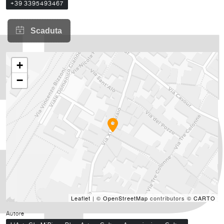
+39 3395493467
+
−
Leaflet
| ©
OpenStreetMap
contributors ©
CARTO
Autore