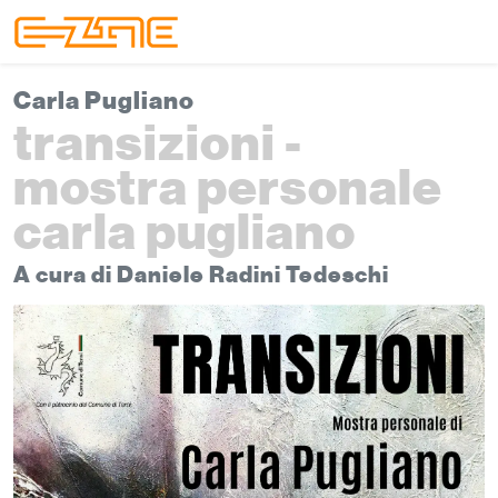
Skip to content
Skip to footer
Menu
Carla Pugliano
transizioni -
mostra personale
carla pugliano
A cura di Daniele Radini Tedeschi