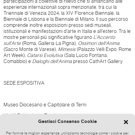
partecipazioni a collettive di rilievo che si affiancano alle
esperienze internazionali sopra menzionate, tra cui la
Triennale di Venezia 2024, la XIV Florence Biennale, la
Biennale di Lisbona e la Biennale di Milano.
Il suo percorso
comprende inoltre esposizioni presso sedi museali,
istituzionali e manifestazioni d'arte in Italia e all'estero. Tra le
mostre personali più significative figurano
L'Accento
sull'Arte
(Roma, Galleria La Pigna),
Ossimori dell'Anima
(Sacro Monte di Varese),
Mimesis
(Palazzo Velli Expo, Rome
Art Week),
Catarsi Evolutiva
(Sala Lucio Fontana,
Comabbio) e
Dialoghi dell'Anima
presso CathArt Gallery.
SEDE ESPOSITIVA
Museo Diocesano e Capitolare di Terni
Via XI Febbraio 4 - Terni
Gestisci Consenso Cookie
CONTATTI E INFORMAZIONI
Per fornire le migliori esperienze, utilizziamo tecnologie come i cookie per