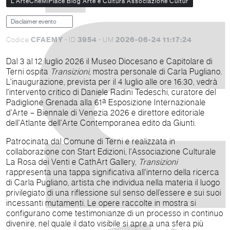
L'ArteCheMiPiace Blog Arte e Cultura Associazione Cultur
Disclaimer evento
CFAEMY
3954
2026-06-24 11:17:24
Codice
- ID
- UM
Dal 3 al 12 luglio 2026 il Museo Diocesano e Capitolare di
Terni ospita
Transizioni
, mostra personale di Carla Pugliano.
L'inaugurazione, prevista per il 4 luglio alle ore 16:30, vedrà
l'intervento critico di Daniele Radini Tedeschi,
curatore del
Padiglione Grenada alla 61ª Esposizione Internazionale
d'Arte – Biennale di Venezia 2026 e direttore editoriale
dell'Atlante dell'Arte Contemporanea edito da Giunti.
Patrocinata dal Comune di Terni e realizzata in
collaborazione con Start Edizioni, l'Associazione Culturale
La Rosa dei Venti e CathArt Gallery,
Transizioni
rappresenta una tappa significativa all'interno della ricerca
di Carla Pugliano, artista che individua nella materia il luogo
privilegiato di una riflessione sul senso dell’essere e sui suoi
incessanti mutamenti. Le opere raccolte in mostra si
configurano come testimonianze di un processo in continuo
divenire, nel quale il dato visibile si apre a una sfera più