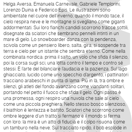
Helga Aversa, Emanuela Carnevale, Gabriele Templorini,
Lorenzo Duina e Federico Epis. Le illustrazioni sono
ambientate nel cuore dell’inverno, quando il mondo tace, il
cielo respira neve e le montagne si svegliano come giganti
addormentati. Sui loro fianchi candidi scorrono tracce sottili,
disegnate da sciatori che sembrano pennelli intinti in un
mare di gelo. Lo snowboarder danza con la pendenza,
scivola come un pensiero libero, salta, gira, si sospende tra
terra e cielo per un istante che sembra eterno. Come nella
combinata nordica: prima il salto, un volo che sfida il silenzio,
poi la corsa sugli sci, una lotta contro il tempo e contro sé
stessi. È l’arte del bilanciare l’audacia e la pazienza. Sul lago
ghiacciato, lucido come uno specchio d’argento, i pattinatori
tracciano arabeschi in punta di lama. Più in là, tra ombre e
silenzi, gli atleti del fondo avanzano come viandanti solitari,
portando nel petto il fuoco che sfida il gelo. Ogni passo è
una promessa, ogni respiro una nuvola che sale al cielo
come una piccola preghiera. Nello stesso bosco silenzioso,
il biathlon è lentezza e battito. Sciatori che scorrono come
ombre leggere d’un tratto si fermano e il mondo si ferma
con loro: la mira è un atto di fiducia e il colpo risuona come
un tamburo nella neve. Sul tracciato ripido, il bob esplode in