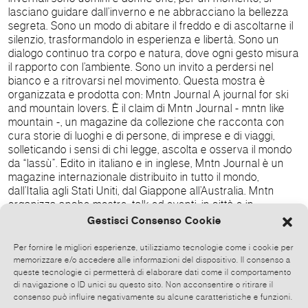
lasciano guidare dall’inverno e ne abbracciano la bellezza
segreta. Sono un modo di abitare il freddo e di ascoltarne il
silenzio, trasformandolo in esperienza e libertà. Sono un
dialogo continuo tra corpo e natura, dove ogni gesto misura
il rapporto con l’ambiente. Sono un invito a perdersi nel
bianco e a ritrovarsi nel movimento. Questa mostra è
organizzata e prodotta con: Mntn Journal A journal for ski
and mountain lovers. È il claim di Mntn Journal - mntn like
mountain -, un magazine da collezione che racconta con
cura storie di luoghi e di persone, di imprese e di viaggi,
solleticando i sensi di chi legge, ascolta e osserva il mondo
da “lassù”. Edito in italiano e in inglese, Mntn Journal è un
magazine internazionale distribuito in tutto il mondo,
dall’Italia agli Stati Uniti, dal Giappone all’Australia. Mntn
organizza anche mostre, talk ed eventi, in città e in
montagna, in tutte le stagioni. In collaborazione con:
Gestisci Consenso Cookie
Exhibita è uno studio di progettazione e produzione di
eventi. Il suo team di creativi e producer è specializzato
Per fornire le migliori esperienze, utilizziamo tecnologie come i cookie per
nell'ideazione e nella realizzazione di nuovi concept e
memorizzare e/o accedere alle informazioni del dispositivo. Il consenso a
design innovativi per la moda e per l’alta gioielleria. Dal
queste tecnologie ci permetterà di elaborare dati come il comportamento
di navigazione o ID unici su questo sito. Non acconsentire o ritirare il
2002, attraverso un approccio personalizzato, crea
consenso può influire negativamente su alcune caratteristiche e funzioni.
esperienze complete, modellando gli eventi sulla base della