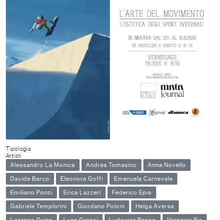
Tipologia
Artisti
Alessandro La Monica
Andrea Tomasino
Anna Novello
Davide Barco
Eleonora Goffi
Emanuela Carnevale
Emiliano Ponzi
Erica Lazzeri
Federico Epis
Gabriele Templorini
Giordano Poloni
Helga Aversa