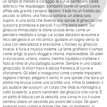
un lampo di metallo e coraggio: le curve sembrano freddi
abbracci ma l’equipaggio, compatto come un unico cuore,
affida alla gravità il proprio destino. Il bob ha un fratello più
piccolo: lo slittino, una freccia solitaria, un atleta solo,
supino, in una pista che diventa una spirale di ghiaccio che
sussurra promesse e pericoli. Il curling parla piano. Sul
ghiaccio immacolato la stone scivola lenta, come un
pensiero meditato a lungo. Le scope danzano levissime e
l’eco del gesto è un rito antico: guidare un sogno verso la
casa con delicatezza e precisione. L’hockey su ghiaccio,
invece, è furia e musica insieme. Le lame graffiano il campo
come artigli, la puck sfugge e ritorna, imprevedibile. Gli atleti
si incrociano, urtano, volano, mentre il pubblico trattiene il
fiato al ritmo di una battaglia lucente. Sempre in uno stadio
ghiacciato, lo short track è danza frenetica di curve e
sfioramenti. Gli atleti si inseguono come comete impazienti,
tagliano il tempo, piegano il vento, in una spirale che dura un
attimo ma brucia come una scintilla viva. Infine lo skeleton, il
più audace dei sussurri: un corpo che sfida la montagna a
volto scoperto, a pochi centimetri dal ghiaccio che corre. È
un patto di fiducia con la velocità, una corsa in cui il cuore
sembra volare un secondo più avanti del corpo. Gli sport
invernali sono uomini e donne che, per un momento, si