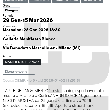
Lorenzo Duina
Luca Grassi
Ludovica Basso
Veronica Pia
Generi
Disegno
Periodo
29 Gen-15 Mar 2026
Vernissage
Mercoledì 28 Gen 2026 18:30
Location
Galleria Manifiesto Blanco
Indirizzo
Via Benedetto Marcello 46 - Milano [MI]
Autore
MANIFIESTO BLANCO
Disclaimer evento
CEMK
6
2026-01-02 18:26:31
Codice
- ID
- UM
L’ARTE DEL MOVIMENTO "L’estetica degli sport invernali in
mostra a Milano e a Cortina” VERNISSAGE 28 gennaio h.
18:30 IN MOSTRA dal 29 gennaio al 15 marzo 2026
(mercoledì - sabato h. 16 – 19) Aperture straordinarie