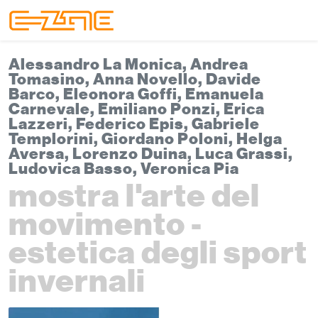
Skip to content
Skip to footer
Menu
Alessandro La Monica, Andrea
Tomasino, Anna Novello, Davide
Barco, Eleonora Goffi, Emanuela
Carnevale, Emiliano Ponzi, Erica
Lazzeri, Federico Epis, Gabriele
Templorini, Giordano Poloni, Helga
Aversa, Lorenzo Duina, Luca Grassi,
Ludovica Basso, Veronica Pia
mostra l'arte del
movimento -
estetica degli sport
invernali