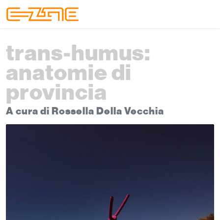
Skip to content
Skip to footer
Menu
trans-humus:
anatomie di
provincia
A cura di Rossella Della Vecchia