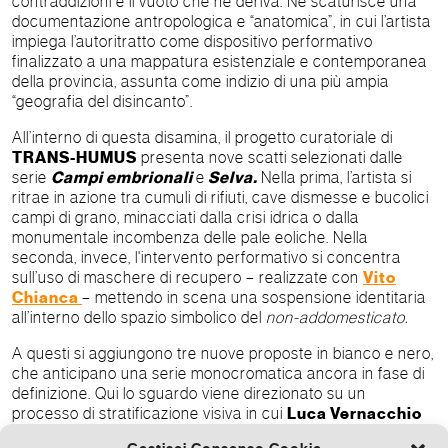
contraddizioni e il vuoto che ne deriva. Ne scaturisce una
documentazione antropologica e “anatomica”, in cui l’artista
impiega l’autoritratto come dispositivo performativo
finalizzato a una mappatura esistenziale e contemporanea
della provincia, assunta come indizio di una più ampia
“geografia del disincanto”.
All’interno di questa disamina, il progetto curatoriale di
TRANS-HUMUS
presenta nove scatti selezionati dalle
serie
Campi embrionali
e
Selva.
Nella prima, l’artista si
ritrae in azione tra cumuli di rifiuti, cave dismesse e bucolici
campi di grano, minacciati dalla crisi idrica o dalla
monumentale incombenza delle pale eoliche. Nella
seconda, invece, l'intervento performativo si concentra
sull’uso di maschere di recupero – realizzate con
Vito
Chianca
– mettendo in scena una sospensione identitaria
all’interno dello spazio simbolico del
non-addomesticato.
A questi si aggiungono tre nuove proposte in bianco e nero,
che anticipano una serie monocromatica ancora in fase di
definizione. Qui lo sguardo viene direzionato su un
processo di stratificazione visiva in cui
Luca Vernacchio
interviene sulla propria silhouette, lasciando emergere una