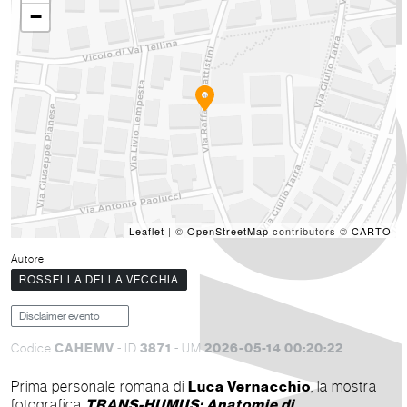
−
Leaflet
| ©
OpenStreetMap
contributors ©
CARTO
Autore
ROSSELLA DELLA VECCHIA
Disclaimer evento
CAHEMV
3871
2026-05-14 00:20:22
Codice
- ID
- UM
Prima personale romana di
Luca Vernacchio
, la mostra
fotografica
TRANS-HUMUS: Anatomie di