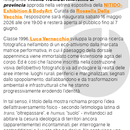
provincia
approda nella vetrina espositiva della
NITIDO-
Exhibition & BodyArt
. Curata da
Rossella Della
Vecchia
, l'esposizione sarà inaugurata sabato 16 maggio
2026 alle ore 19:00 e resterà aperta al pubblico fino al 7
giugno.
Classe 1996,
Luca Vernacchio
sviluppa la propria ricerca
fotografica nell’ambito di un eco-attivismo dalla marcata
matrice performativa, in cui il paesaggio della dorsale
appenninica viene immortalato come estensione agita del
corpo. Ed è così che l’azione inscritta nella costruzione
visiva dell’obiettivo fotografico va ad indagare la realtà delle
aree interne: luoghi rurali, periferici e marginalizzati, segnati
dallo spopolamento, dall’abbandono e da trasformazioni
ambientali e infrastrutturali che ne stanno
progressivamente erodendo l’identità.
In tal senso, il titolo della mostra richiama proprio l’idea
dell’attraversamento fisico - secondo l’etimologia latina di
trans
, “oltrepassare”, e
humus
, “suolo” - invitandoci ad
abitare la cesura ideologica di territori ancora
(apparentemente) incontaminati, per interrogarne le