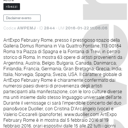
Autore
ribezzi
Disclaimer evento
AWPEMJ
2844
2016-01-22 11:06:06
Codice
- ID
- UM
ArtExpo February Rome, presso il prestigioso spazio della
Galleria Domus Romana in Via Quattro Fontane, 113 00184
Roma tra Piazza di Spagna e la Fontana di Trevi, in centro
storico di Roma. In mostra 63 opere di artisti provenienti da :
Argentina; Austria; Belgio; Bulgaria; Canada; Danimarca;
Finlandia; Francia; Germania; Gran Bretagna; Grecia; India;
Italia; Norvegia; Spagna; Svezia; USA. Il carattere globale di
ArtExpo February Rome è chiaramente confermato dai
numerosi paesi diversi di provenienza degli artisti
partecipanti alla manifestazione, con le loro culture diverse
ma uniti insieme dallo stesso linguaggio universale dell'arte.
Durante il vernissage ci sarà l'imperdibile concerto del duo
piano&voce Duollier, con Cristina D'Arcangelo (voce) e
Valerio Ciccarelli (pianoforte). www.duollier.com ArtExpo
February Rome è in mostra dal 5 febbraio 2016 al 19
febbraio 2016. orari espositivi dalle 15 alle 22 tutti i giorni