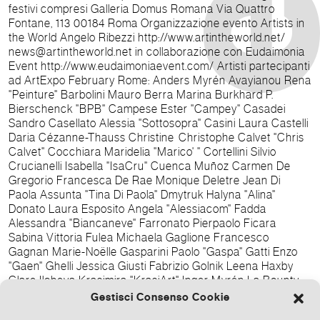
festivi compresi Galleria Domus Romana Via Quattro
Fontane, 113 00184 Roma Organizzazione evento Artists in
the World Angelo Ribezzi http://www.artintheworld.net/
news@artintheworld.net in collaborazione con Eudaimonia
Event http://www.eudaimoniaevent.com/ Artisti partecipanti
ad ArtExpo February Rome: Anders Myrén Avayianou Rena
"Peinture" Barbolini Mauro Berra Marina Burkhard P.
Bierschenck "BPB" Campese Ester "Campey" Casadei
Sandro Casellato Alessia "Sottosopra" Casini Laura Castelli
Daria Cézanne-Thauss Christine Christophe Calvet "Chris
Calvet" Cocchiara Maridelia "Marico' " Cortellini Silvio
Crucianelli Isabella "IsaCru" Cuenca Muñoz Carmen De
Gregorio Francesca De Rae Monique Deletre Jean Di
Paola Assunta "Tina Di Paola" Dmytruk Halyna "Alina"
Donato Laura Esposito Angela "Alessiacom" Fadda
Alessandra "Biancaneve" Farronato Pierpaolo Ficara
Sabina Vittoria Fulea Michaela Gaglione Francesco
Gagnan Marie-Noëlle Gasparini Paolo "Gaspa" Gatti Enzo
"Gaen" Ghelli Jessica Giusti Fabrizio Golnik Leena Haxby
Clare Ilcheva Krasimira "KrasiArt" Inger Myrén La Bounty
Margaret Leopoldo Bon Leppäkoski Helmi Loconsole
Gestisci Consenso Cookie
Francesca "Missi Queen" Lundgren Clara Manzo Claudio