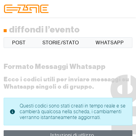
Skip to content
Skip to footer
Menu
diffondi l’evento
POST
STORIE/STATO
WHATSAPP
Formato Messaggi Whatsapp
Ecco i codici utili per inviare messaggi su
Whatsapp singoli o di gruppo.
Questi codici sono stati creati in tempo reale e se
cambierà qualcosa nella scheda, i cambiamenti
verranno istantaneamente aggiornati.
Istruzioni di utlizzo