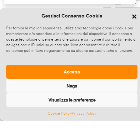
Copia il testo
Gestisci Consenso Cookie
Per fornire le migliori esperienze, utilizziamo tecnologie come i cookie per
memorizzare e/o accedere alle informazioni del dispositivo. Il consenso a
Condividi direttamente su Whatsapp,
queste tecnologie ci permetterà di elaborare dati come il comportamento di
clicca e poi scegli fino a 5 contatti alla
navigazione o ID unici su questo sito. Non acconsentire o ritirare il
consenso può influire negativamente su alcune caratteristiche e funzioni.
volta con cui condividere questo evento.
Invia
Accetta
Nega
Visualizza le preferenze
Cookie Policy
Privacy Policy
Gestisci consenso
©
2026 E-zine