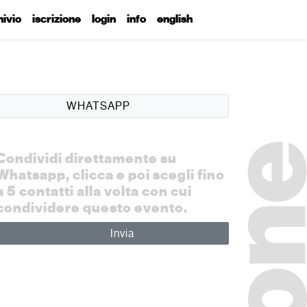
hivio
iscrizione
login
info
english
WHATSAPP
Condividi direttamente su
Whatsapp, clicca e poi scegli fino
a 5 contatti alla volta con cui
condividere questo evento.
Invia