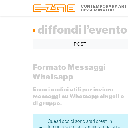
Skip to content
Skip to footer
CONTEMPORARY ART
DISSEMINATOR
diffondi l’evento
POST
Formato Messaggi
Whatsapp
Ecco i codici utili per inviare
messaggi su Whatsapp singoli o
di gruppo.
Questi codici sono stati creati in
tempo reale e se cambierà qualcosa