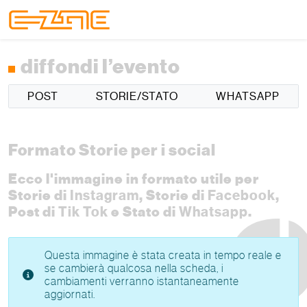
Skip to content
Skip to footer
Menu
diffondi l’evento
POST
STORIE/STATO
WHATSAPP
Formato Storie per i social
Ecco l'immagine in formato utile per
Storie di
Instagram
, Storie di
Facebook
,
Post di
Tik Tok
e Stato di
Whatsapp
.
Questa immagine è stata creata in tempo reale e
se cambierà qualcosa nella scheda, i
cambiamenti verranno istantaneamente
aggiornati.