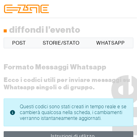
Skip to content
Skip to footer
Menu
diffondi l’evento
POST
STORIE/STATO
WHATSAPP
Formato Messaggi Whatsapp
Ecco i codici utili per inviare messaggi su
Whatsapp singoli o di gruppo.
Questi codici sono stati creati in tempo reale e se
cambierà qualcosa nella scheda, i cambiamenti
verranno istantaneamente aggiornati.
Istruzioni di utlizzo