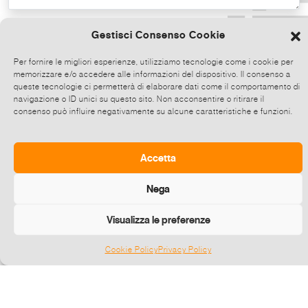
Copia il testo
Gestisci Consenso Cookie
Per fornire le migliori esperienze, utilizziamo tecnologie come i cookie per
memorizzare e/o accedere alle informazioni del dispositivo. Il consenso a
Condividi direttamente su Whatsapp,
queste tecnologie ci permetterà di elaborare dati come il comportamento di
clicca e poi scegli fino a 5 contatti alla
navigazione o ID unici su questo sito. Non acconsentire o ritirare il
consenso può influire negativamente su alcune caratteristiche e funzioni.
volta con cui condividere questo evento.
Invia
Accetta
Nega
Visualizza le preferenze
Cookie Policy
Privacy Policy
Gestisci consenso
©
2026 E-zine