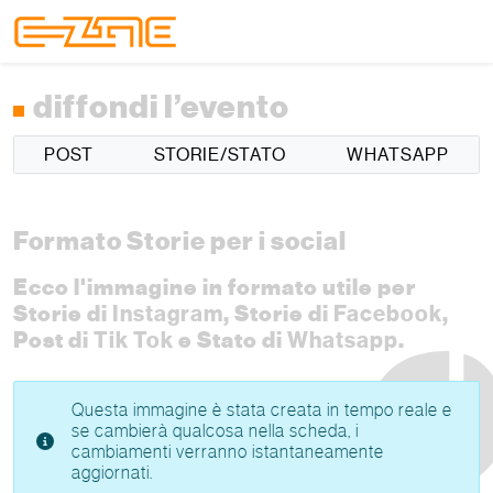
Skip to content
Skip to footer
Menu
diffondi l’evento
POST
STORIE/STATO
WHATSAPP
Formato Storie per i social
Ecco l'immagine in formato utile per
Storie di
Instagram
, Storie di
Facebook
,
Post di
Tik Tok
e Stato di
Whatsapp
.
Questa immagine è stata creata in tempo reale e
se cambierà qualcosa nella scheda, i
cambiamenti verranno istantaneamente
aggiornati.