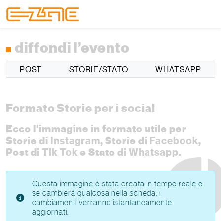
Skip to content
Skip to footer
Menu
diffondi l’evento
POST
STORIE/STATO
WHATSAPP
Formato Storie per i social
Ecco l'immagine in formato utile per
Storie di
Instagram
, Storie di
Facebook
,
Post di
Tik Tok
e Stato di
Whatsapp
.
Questa immagine è stata creata in tempo reale e
se cambierà qualcosa nella scheda, i
cambiamenti verranno istantaneamente
aggiornati.