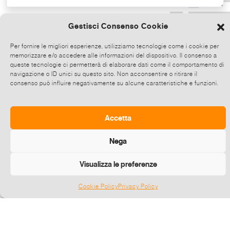
Copia il testo
Gestisci Consenso Cookie
Per fornire le migliori esperienze, utilizziamo tecnologie come i cookie per
memorizzare e/o accedere alle informazioni del dispositivo. Il consenso a
Condividi direttamente su Whatsapp,
queste tecnologie ci permetterà di elaborare dati come il comportamento di
clicca e poi scegli fino a 5 contatti alla
navigazione o ID unici su questo sito. Non acconsentire o ritirare il
consenso può influire negativamente su alcune caratteristiche e funzioni.
volta con cui condividere questo evento.
Invia
Accetta
Nega
Visualizza le preferenze
Cookie Policy
Privacy Policy
Gestisci consenso
©
2026 E-zine