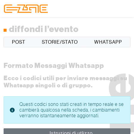
Skip to content
Skip to footer
Menu
diffondi l’evento
POST
STORIE/STATO
WHATSAPP
Formato Messaggi Whatsapp
Ecco i codici utili per inviare messaggi su
Whatsapp singoli o di gruppo.
Questi codici sono stati creati in tempo reale e se
cambierà qualcosa nella scheda, i cambiamenti
verranno istantaneamente aggiornati.
Istruzioni di utlizzo