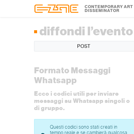
Skip to content
Skip to footer
CONTEMPORARY ART
DISSEMINATOR
diffondi l’evento
POST
Formato Messaggi
Whatsapp
Ecco i codici utili per inviare
messaggi su Whatsapp singoli o
di gruppo.
Questi codici sono stati creati in
tempo reale e se cambierà qualcosa