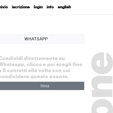
hivio
iscrizione
login
info
english
WHATSAPP
Condividi direttamente su
Whatsapp, clicca e poi scegli fino
a 5 contatti alla volta con cui
condividere questo evento.
Invia