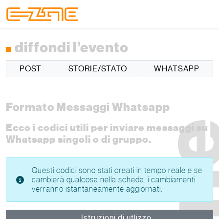
Skip to content
Skip to footer
Menu
diffondi l’evento
POST
STORIE/STATO
WHATSAPP
Formato Messaggi Whatsapp
Ecco i codici utili per inviare messaggi su
Whatsapp singoli o di gruppo.
Questi codici sono stati creati in tempo reale e se
cambierà qualcosa nella scheda, i cambiamenti
verranno istantaneamente aggiornati.
Istruzioni di utlizzo