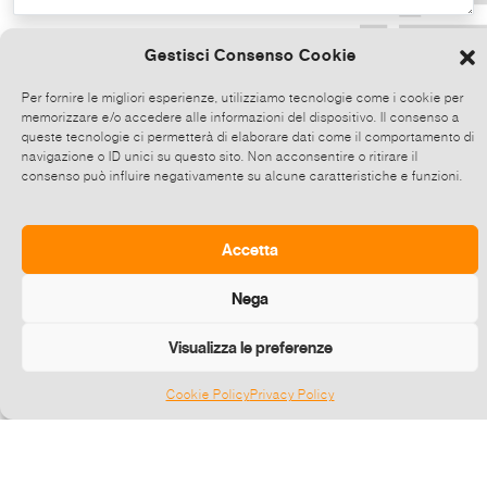
Copia il testo
Gestisci Consenso Cookie
Per fornire le migliori esperienze, utilizziamo tecnologie come i cookie per
memorizzare e/o accedere alle informazioni del dispositivo. Il consenso a
Condividi direttamente su Whatsapp,
queste tecnologie ci permetterà di elaborare dati come il comportamento di
clicca e poi scegli fino a 5 contatti alla
navigazione o ID unici su questo sito. Non acconsentire o ritirare il
consenso può influire negativamente su alcune caratteristiche e funzioni.
volta con cui condividere questo evento.
Invia
Accetta
Nega
Visualizza le preferenze
Cookie Policy
Privacy Policy
Gestisci consenso
©
2026 E-zine