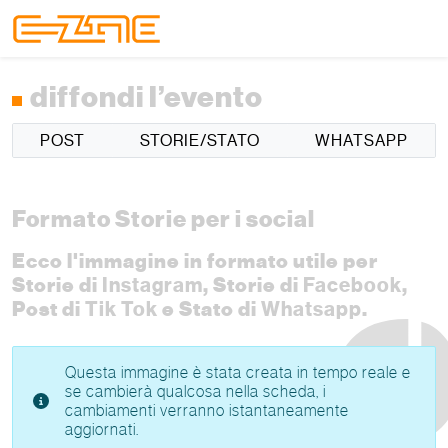
Skip to content
Skip to footer
Menu
diffondi l’evento
POST
STORIE/STATO
WHATSAPP
Formato Storie per i social
Ecco l'immagine in formato utile per
Storie di
Instagram
, Storie di
Facebook
,
Post di
Tik Tok
e Stato di
Whatsapp
.
Questa immagine è stata creata in tempo reale e
se cambierà qualcosa nella scheda, i
cambiamenti verranno istantaneamente
aggiornati.