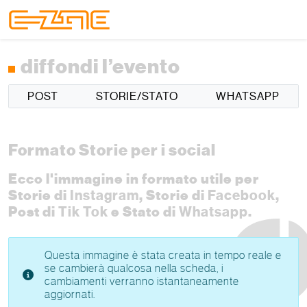
Skip to content
Skip to footer
Menu
diffondi l’evento
POST
STORIE/STATO
WHATSAPP
Formato Storie per i social
Ecco l'immagine in formato utile per
Storie di
Instagram
, Storie di
Facebook
,
Post di
Tik Tok
e Stato di
Whatsapp
.
Questa immagine è stata creata in tempo reale e
se cambierà qualcosa nella scheda, i
cambiamenti verranno istantaneamente
aggiornati.