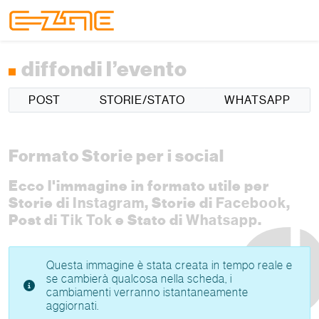
Skip to content
Skip to footer
Menu
diffondi l’evento
POST
STORIE/STATO
WHATSAPP
Formato Storie per i social
Ecco l'immagine in formato utile per
Storie di
Instagram
, Storie di
Facebook
,
Post di
Tik Tok
e Stato di
Whatsapp
.
Questa immagine è stata creata in tempo reale e
se cambierà qualcosa nella scheda, i
cambiamenti verranno istantaneamente
aggiornati.