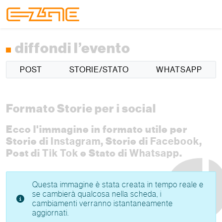
Skip to content
Skip to footer
Menu
diffondi l’evento
POST
STORIE/STATO
WHATSAPP
Formato Storie per i social
Ecco l'immagine in formato utile per
Storie di
Instagram
, Storie di
Facebook
,
Post di
Tik Tok
e Stato di
Whatsapp
.
Questa immagine è stata creata in tempo reale e
se cambierà qualcosa nella scheda, i
cambiamenti verranno istantaneamente
aggiornati.