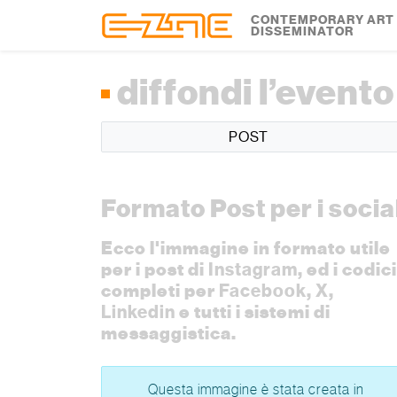
Skip to content
Skip to footer
CONTEMPORARY ART
DISSEMINATOR
diffondi l’evento
POST
Formato Post per i socia
Ecco l'immagine in formato utile
per i post di
Instagram
, ed i codici
completi per
Facebook
,
X
,
Linkedin
e tutti i sistemi di
messaggistica.
Questa immagine è stata creata in