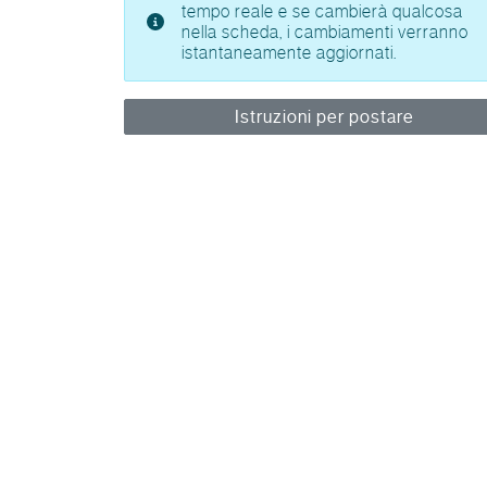
tempo reale e se cambierà qualcosa
nella scheda, i cambiamenti verranno
istantaneamente aggiornati.
Istruzioni per postare