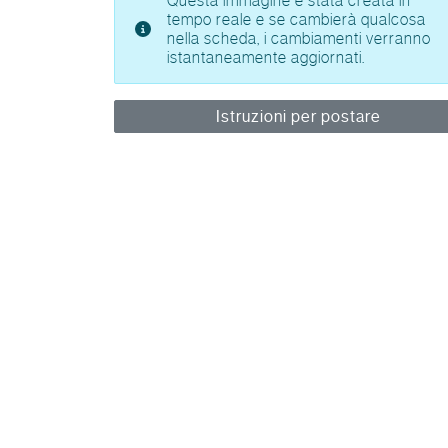
Questa immagine è stata creata in
tempo reale e se cambierà qualcosa
nella scheda, i cambiamenti verranno
istantaneamente aggiornati.
Istruzioni per postare