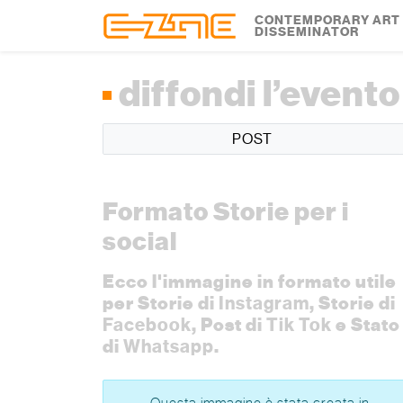
Skip to content
Skip to footer
CONTEMPORARY ART
DISSEMINATOR
diffondi l’evento
POST
Formato Storie per i
social
Ecco l'immagine in formato utile
per Storie di
Instagram
, Storie di
Facebook
, Post di
Tik Tok
e Stato
di
Whatsapp
.