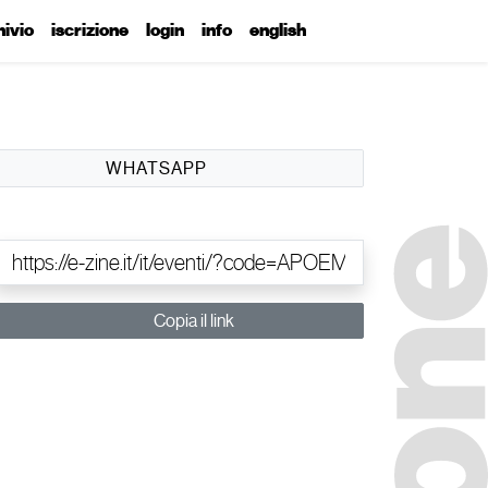
hivio
iscrizione
login
info
english
WHATSAPP
Copia il link