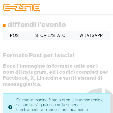
Skip to content
Skip to footer
Menu
diffondi l’evento
POST
STORIE/STATO
WHATSAPP
Formato Post per i social
Ecco l'immagine in formato utile per i
post di
Instagram
, ed i codici completi per
Facebook
,
X
,
Linkedin
e tutti i sistemi di
messaggistica.
Questa immagine è stata creata in tempo reale e
se cambierà qualcosa nella scheda, i
cambiamenti verranno istantaneamente