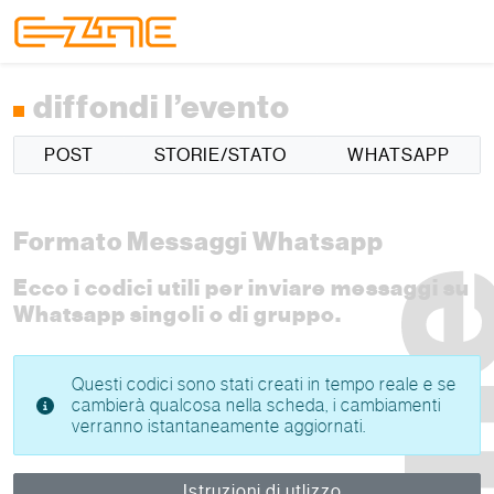
Skip to content
Skip to footer
Menu
diffondi l’evento
POST
STORIE/STATO
WHATSAPP
Formato Messaggi Whatsapp
Ecco i codici utili per inviare messaggi su
Whatsapp singoli o di gruppo.
Questi codici sono stati creati in tempo reale e se
cambierà qualcosa nella scheda, i cambiamenti
verranno istantaneamente aggiornati.
Istruzioni di utlizzo