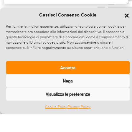
Copia il testo
Gestisci Consenso Cookie
Per fornire le migliori esperienze, utilizziamo tecnologie come i cookie per
memorizzare e/o accedere alle informazioni del dispositivo. Il consenso a
Condividi direttamente su Whatsapp,
queste tecnologie ci permetterà di elaborare dati come il comportamento di
clicca e poi scegli fino a 5 contatti alla
navigazione o ID unici su questo sito. Non acconsentire o ritirare il
consenso può influire negativamente su alcune caratteristiche e funzioni.
volta con cui condividere questo evento.
Invia
Accetta
Nega
Visualizza le preferenze
Cookie Policy
Privacy Policy
Gestisci consenso
©
2026 E-zine